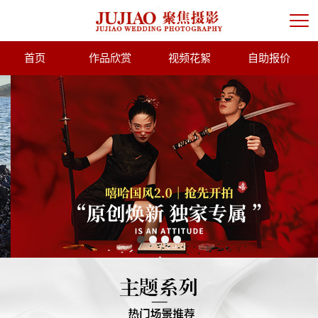
首页
作品欣赏
视频花絮
自助报价