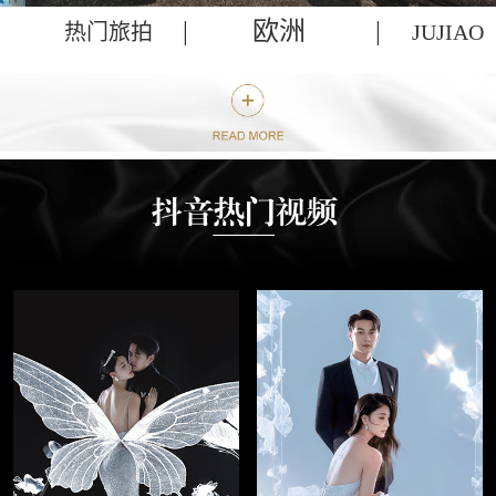
|
欧洲
|
热门旅拍
JUJIAO