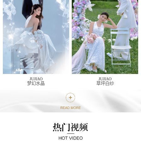
JUJIAO
JUJIAO
梦幻水晶
草坪白纱