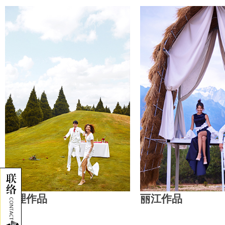
大理作品
丽江作品