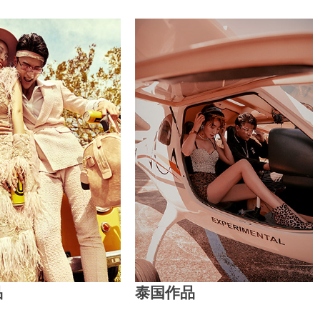
品
泰国作品