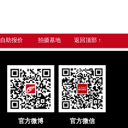
自助报价
拍摄基地
返回顶部 ↑
官方微博
官方微信