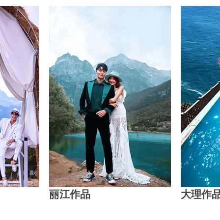
丽江作品
大理作