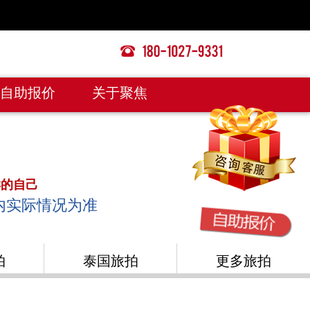
自助报价
关于聚焦
样的自己
内实际情况为准
拍
泰国旅拍
更多旅拍