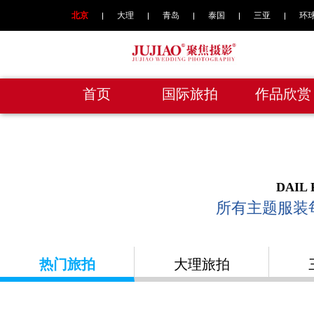
北京
大理
青岛
泰国
三亚
环
首页
国际旅拍
作品欣赏
DAIL 
所有主题服装
热门旅拍
大理旅拍