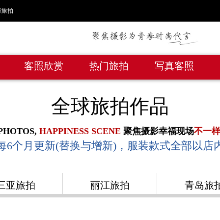
球旅拍
客照欣赏
热门旅拍
写真客照
全球旅拍作品
PHOTOS,
HAPPINESS SCENE
聚焦摄影幸福现场
不一
每6个月更新(替换与增新)，服装款式全部以店
三亚旅拍
丽江旅拍
青岛旅