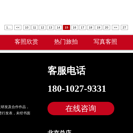
1...
<<
10
11
12
13
14
15
16
17
18
19
20
>>
27
客照欣赏
热门旅拍
写真客照
客服电话
180-1027-9331
在线咨询
主研发及合作作品，
进行发表，未经书面