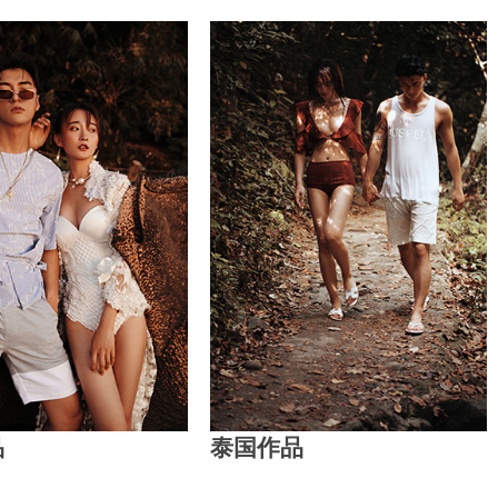
品
泰国作品