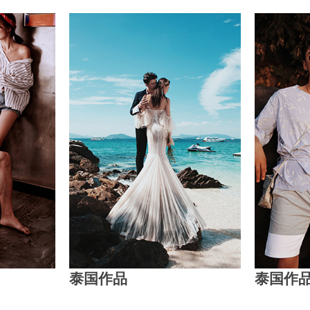
泰国作品
泰国作