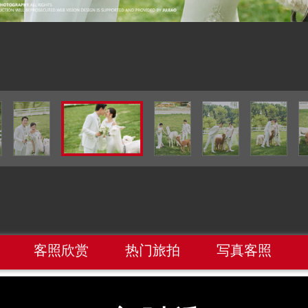
客照欣赏
热门旅拍
写真客照