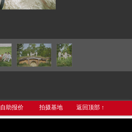
自助报价
拍摄基地
返回顶部 ↑