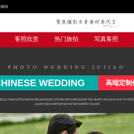
球旅拍
客照欣赏
热门旅拍
写真客照
PHOTO WEDDING JUJIAO
HINESE WEDDING
高端定制
ULD TAKE ACTION WITH A DREAM AND BE STRONE WITH A REASON,IF THE HEART HAS NO PLACE TO PERC
ALWAYS BE A DRIFTER ND MATTER WHERE YOU ARE